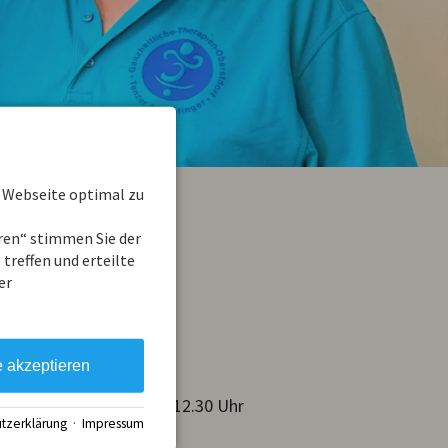
 Webseite optimal zu
eren“ stimmen Sie der
kel
treffen und erteilte
er
e akzeptieren
g und Freitag von 7.30-12.30 Uhr
tzerklärung
·
Impressum